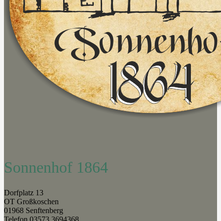
Sonnenhof 1864
Dorfplatz 13
OT Großkoschen
01968 Senftenberg
Telefon 03573 3694368