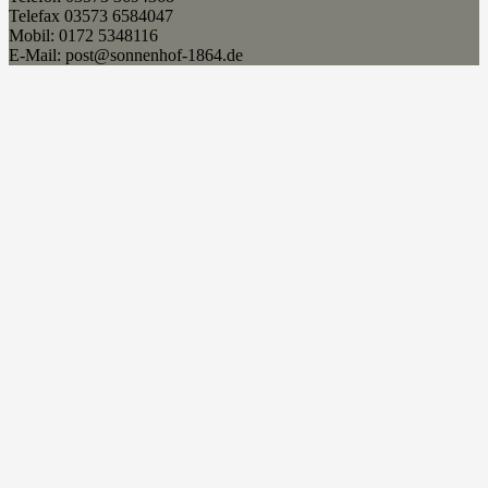
Telefax 03573 6584047
Mobil: 0172 5348116
E-Mail: post@sonnenhof-1864.de