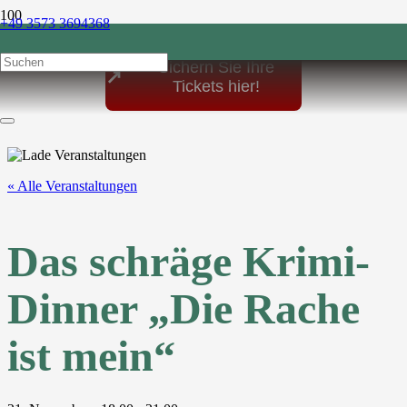
+49 3573 3694368
post@sonnenhof-1864.de
Sichern Sie Ihre
↗
Tickets hier!
« Alle Veranstaltungen
Das schräge Krimi-
Dinner „Die Rache
ist mein“