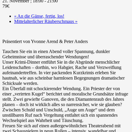
21. November ; 18:00
-
21:00
79€
«
An die Gänse, fertig, los!
Mittelalterlicher Räuberschmaus
»
Präsentiert von Yvonne Arend & Peter Anders
Tauchen Sie ein in einen Abend voller Spannung, dunkler
Geheimnisse und überraschender Wendungen!
Unser Krimi-Dinner entführt Sie in die Abgründe menschlicher
Leidenschaften – dorthin, wo Habgier, Rache und Verzweiflung
aufeinandertreffen. In vier packenden Kurzkrimis erleben Sie
hautnah, wie aus scheinbar harmlosen Begegnungen dramatischer
Schicksale werden.
Ein Überfall mit schockierender Wendung. Ein Priester der von
einer „verirrten Kugel“ berichtet und moralische Grundsätze infrage
stellt. Zwei gewiefte Ganoven, die den Diamantenraub des Jahres
planen – doch ist wirklich alles so narrensicher, wie sie glauben?
Zwischen Schuld und Unschuld, „Auge um Auge“ und dem
unstillbaren Ruf nach Vergeltung entfaltet sich ein spannendes
WechselspieI aus Wahrheit und Täuschung.
Freuen Sie sich auf einen außergewöhnlichen Theaterabend mit
zwei Schauspielern in neun Rollen – intensiv, wandelbar und