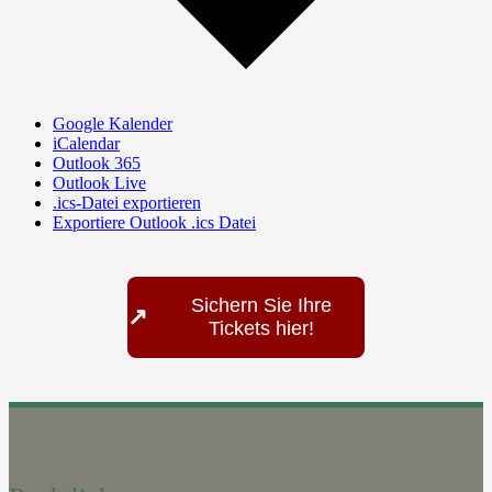
Google Kalender
iCalendar
Outlook 365
Outlook Live
.ics-Datei exportieren
Exportiere Outlook .ics Datei
Sichern Sie Ihre
↗
Tickets hier!