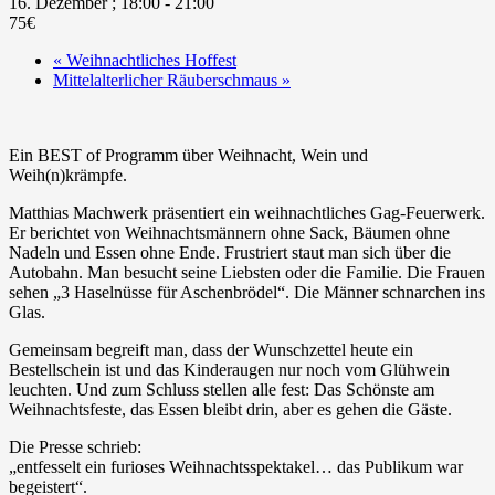
16. Dezember ; 18:00
-
21:00
75€
«
Weihnachtliches Hoffest
Mittelalterlicher Räuberschmaus
»
Ein BEST of Programm über Weihnacht, Wein und
Weih(n)krämpfe.
Matthias Machwerk präsentiert ein weihnachtliches Gag-Feuerwerk.
Er berichtet von Weihnachtsmännern ohne Sack, Bäumen ohne
Nadeln und Essen ohne Ende. Frustriert staut man sich über die
Autobahn. Man besucht seine Liebsten oder die Familie. Die Frauen
sehen „3 Haselnüsse für Aschenbrödel“. Die Männer schnarchen ins
Glas.
Gemeinsam begreift man, dass der Wunschzettel heute ein
Bestellschein ist und das Kinderaugen nur noch vom Glühwein
leuchten. Und zum Schluss stellen alle fest: Das Schönste am
Weihnachtsfeste, das Essen bleibt drin, aber es gehen die Gäste.
Die Presse schrieb:
„entfesselt ein furioses Weihnachtsspektakel… das Publikum war
begeistert“.