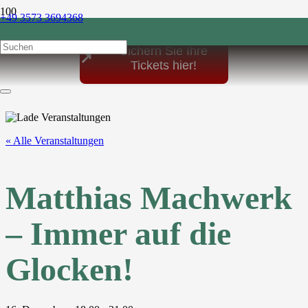
+49 3573 3694368
post@sonnenhof-1864.de
Sichern Sie Ihre
↗
Tickets hier!
« Alle Veranstaltungen
Matthias Machwerk
– Immer auf die
Glocken!