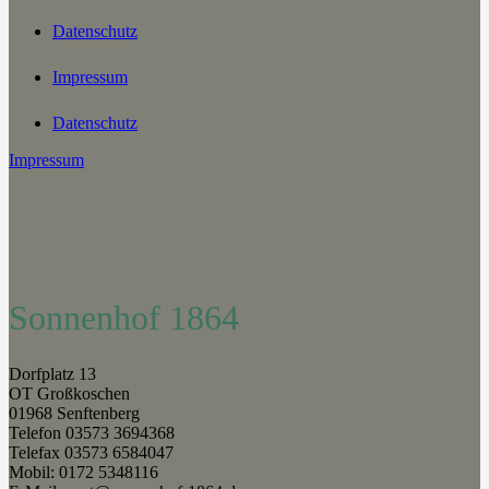
Datenschutz
Impressum
Datenschutz
Impressum
Sonnenhof 1864
Dorfplatz 13
OT Großkoschen
01968 Senftenberg
Telefon 03573 3694368
Telefax 03573 6584047
Mobil: 0172 5348116